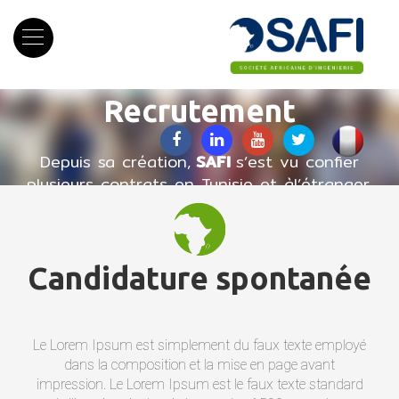
Menu
Recrutement
Depuis sa création,
SAFI
s’est vu confier
plusieurs contrats en Tunisie et àl’étranger.
Candidature spontanée
Le Lorem Ipsum est simplement du faux texte employé
dans la composition et la mise en page avant
impression. Le Lorem Ipsum est le faux texte standard